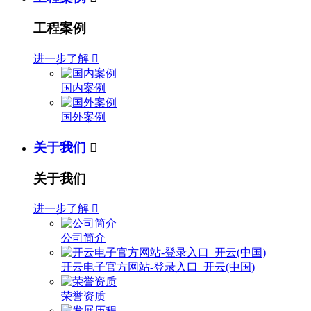
工程案例
进一步了解

国内案例
国外案例
关于我们

关于我们
进一步了解

公司简介
开云电子官方网站-登录入口_开云(中国)
荣誉资质