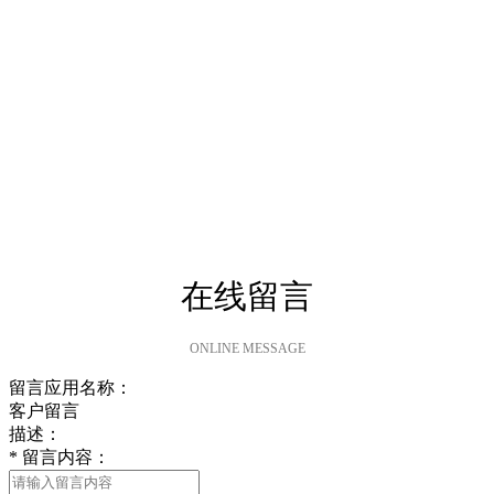
在线留言
ONLINE MESSAGE
留言应用名称：
客户留言
描述：
*
留言内容：