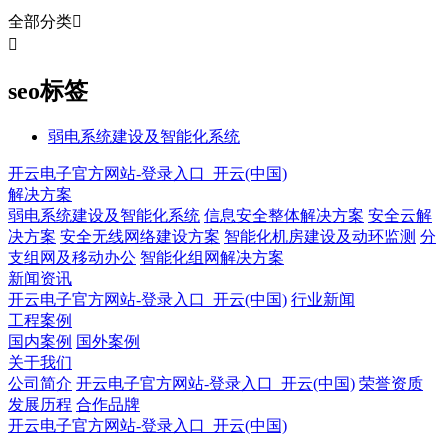
全部分类


seo标签
弱电系统建设及智能化系统
开云电子官方网站-登录入口_开云(中国)
解决方案
弱电系统建设及智能化系统
信息安全整体解决方案
安全云解
决方案
安全无线网络建设方案
智能化机房建设及动环监测
分
支组网及移动办公
智能化组网解决方案
新闻资讯
开云电子官方网站-登录入口_开云(中国)
行业新闻
工程案例
国内案例
国外案例
关于我们
公司简介
开云电子官方网站-登录入口_开云(中国)
荣誉资质
发展历程
合作品牌
开云电子官方网站-登录入口_开云(中国)