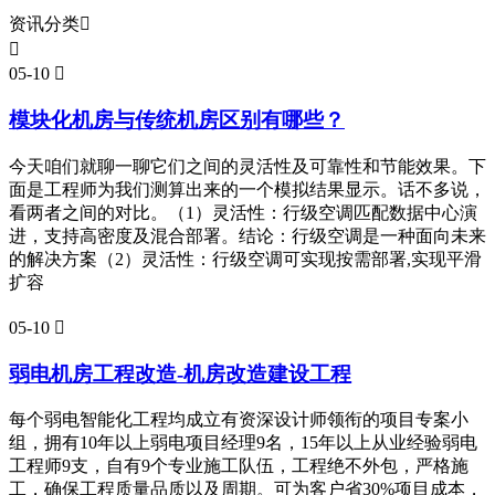
资讯分类


05-10

模块化机房与传统机房区别有哪些？
今天咱们就聊一聊它们之间的灵活性及可靠性和节能效果。下
面是工程师为我们测算出来的一个模拟结果显示。话不多说，
看两者之间的对比。（1）灵活性：行级空调匹配数据中心演
进，支持高密度及混合部署。结论：行级空调是一种面向未来
的解决方案（2）灵活性：行级空调可实现按需部署,实现平滑
扩容
05-10

弱电机房工程改造-机房改造建设工程
每个弱电智能化工程均成立有资深设计师领衔的项目专案小
组，拥有10年以上弱电项目经理9名，15年以上从业经验弱电
工程师9支，自有9个专业施工队伍，工程绝不外包，严格施
工，确保工程质量品质以及周期。可为客户省30%项目成本，