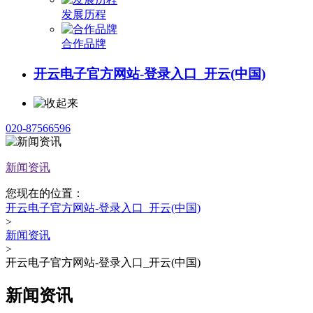
发展历程
合作品牌
开云电子官方网站-登录入口_开云(中国)
020-87566596
新闻资讯
您现在的位置：
开云电子官方网站-登录入口_开云(中国)
>
新闻资讯
>
开云电子官方网站-登录入口_开云(中国)
新闻资讯