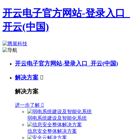
开云电子官方网站-登录入口_
开云(中国)
开云电子官方网站-登录入口_开云(中国)
解决方案

解决方案
进一步了解

弱电系统建设及智能化系统
信息安全整体解决方案