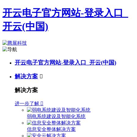
开云电子官方网站-登录入口_
开云(中国)
开云电子官方网站-登录入口_开云(中国)
解决方案

解决方案
进一步了解

弱电系统建设及智能化系统
信息安全整体解决方案