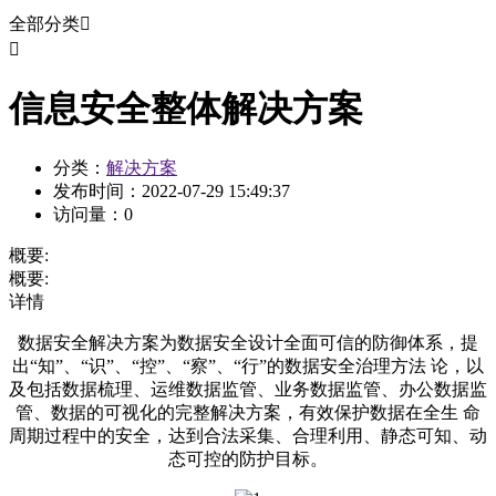
全部分类


信息安全整体解决方案
分类：
解决方案
发布时间：
2022-07-29 15:49:37
访问量：
0
概要:
概要:
详情
数据安全解决方案为数据安全设计全面可信的防御体系，提
出“知”、“识”、“控”、“察”、“行”的数据安全治理方法 论，以
及包括数据梳理、运维数据监管、业务数据监管、办公数据监
管、数据的可视化的完整解决方案，有效保护数据在全生 命
周期过程中的安全，达到合法采集、合理利用、静态可知、动
态可控的防护目标。