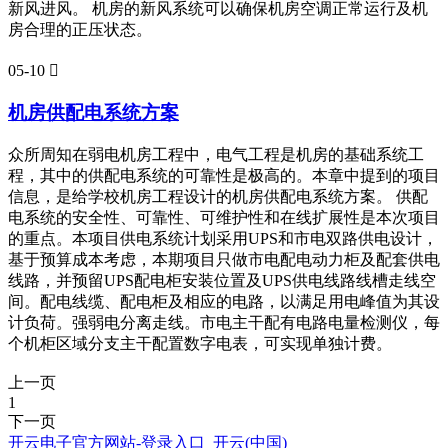
新风进风。 机房的新风系统可以确保机房空调正常运行及机
房合理的正压状态。
05-10

机房供配电系统方案
众所周知在弱电机房工程中，电气工程是机房的基础系统工
程，其中的供配电系统的可靠性是极高的。本章中提到的项目
信息，是给学校机房工程设计的机房供配电系统方案。 供配
电系统的安全性、可靠性、可维护性和在线扩展性是本次项目
的重点。本项目供电系统计划采用UPS和市电双路供电设计，
基于预算成本考虑，本期项目只做市电配电动力柜及配套供电
线路，并预留UPS配电柜安装位置及UPS供电线路线槽走线空
间。配电线缆、配电柜及相应的电路，以满足用电峰值为其设
计负荷。强弱电分离走线。市电主干配有电路电量检测仪，每
个机柜区域分支主干配置数字电表，可实现单独计费。
上一页
1
下一页
开云电子官方网站-登录入口_开云(中国)