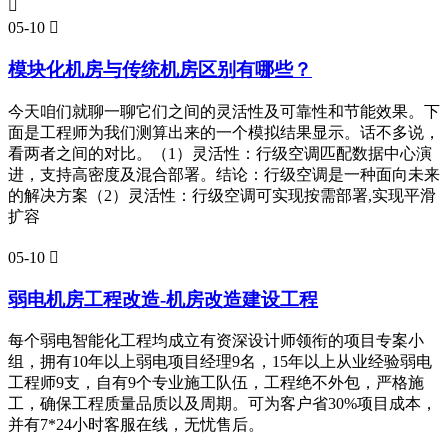

05-10

模块化机房与传统机房区别有哪些？
今天咱们就聊一聊它们之间的灵活性及可靠性和节能效果。下
面是工程师为我们测算出来的一个模拟结果显示。话不多说，
看两者之间的对比。（1）灵活性：行级空调匹配数据中心演
进，支持高密度及混合部署。结论：行级空调是一种面向未来
的解决方案（2）灵活性：行级空调可实现按需部署,实现平滑
扩容
05-10

弱电机房工程改造-机房改造建设工程
每个弱电智能化工程均成立有资深设计师领衔的项目专案小
组，拥有10年以上弱电项目经理9名，15年以上从业经验弱电
工程师9支，自有9个专业施工队伍，工程绝不外包，严格施
工，确保工程质量品质以及周期。可为客户省30%项目成本，
并有7*24小时客服在线，无忧售后。