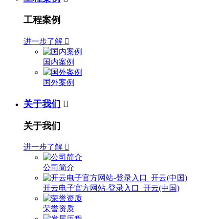
工程案例
进一步了解

国内案例
国外案例
关于我们

关于我们
进一步了解

公司简介
开云电子官方网站-登录入口_开云(中国)
荣誉资质