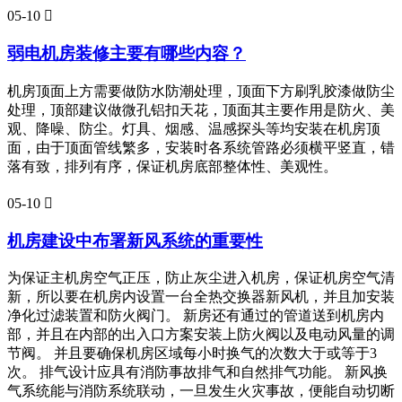
05-10

弱电机房装修主要有哪些内容？
机房顶面上方需要做防水防潮处理，顶面下方刷乳胶漆做防尘
处理，顶部建议做微孔铝扣天花，顶面其主要作用是防火、美
观、降噪、防尘。灯具、烟感、温感探头等均安装在机房顶
面，由于顶面管线繁多，安装时各系统管路必须横平竖直，错
落有致，排列有序，保证机房底部整体性、美观性。
05-10

机房建设中布署新风系统的重要性
为保证主机房空气正压，防止灰尘进入机房，保证机房空气清
新，所以要在机房内设置一台全热交换器新风机，并且加安装
净化过滤装置和防火阀门。 新房还有通过的管道送到机房内
部，并且在内部的出入口方案安装上防火阀以及电动风量的调
节阀。 并且要确保机房区域每小时换气的次数大于或等于3
次。 排气设计应具有消防事故排气和自然排气功能。 新风换
气系统能与消防系统联动，一旦发生火灾事故，便能自动切断