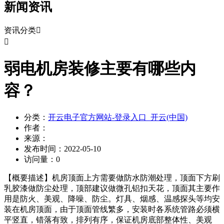
新闻资讯
资讯分类


弱电机房装修主要有哪些内
容？
分类：
开云电子官方网站-登录入口_开云(中国)
作者：
来源：
发布时间：
2022-05-10
访问量：
0
【概要描述】
机房顶面上方需要做防水防潮处理，顶面下方刷
乳胶漆做防尘处理，顶部建议做微孔铝扣天花，顶面其主要作
用是防火、美观、降噪、防尘。灯具、烟感、温感探头等均安
装在机房顶面，由于顶面管线繁多，安装时各系统管路必须横
平竖直，错落有致，排列有序，保证机房底部整体性、美观