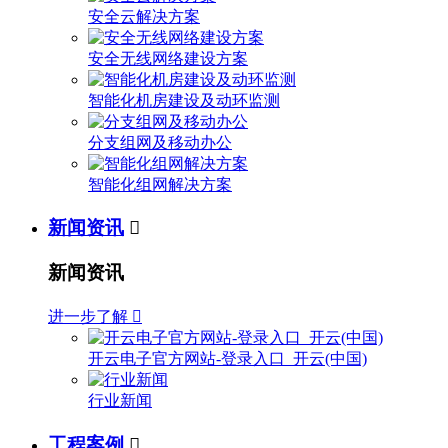
安全云解决方案
安全无线网络建设方案
智能化机房建设及动环监测
分支组网及移动办公
智能化组网解决方案
新闻资讯

新闻资讯
进一步了解

开云电子官方网站-登录入口_开云(中国)
行业新闻
工程案例
